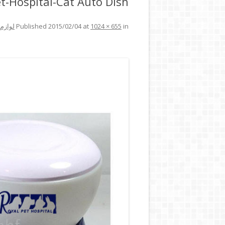
t-Hospital-Cat Auto Dish
in
1024 × 655
at
2015/02/04
Published
لوازم 