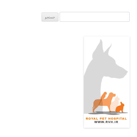
جستجو
برای: