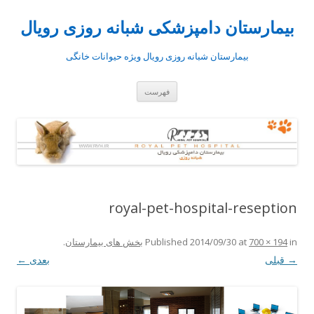
بیمارستان دامپزشکی شبانه روزی رویال
بیمارستان شبانه روزی رویال ویژه حیوانات خانگی
رفتن
فهرست
به
نوشته‌ها
royal-pet-hospital-reseption
in
700 × 194
at
2014/09/30
Published
بخش های بیمارستان
.
→ قبلی
بعدی ←